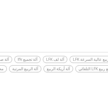
يع عالية السرعة LFK
آلة لف LFK
آلة تجميع lfk
آلة صن
LFK التلقائي
آلة أريكة الربيع
آلة الربيع المرتبة
مجم