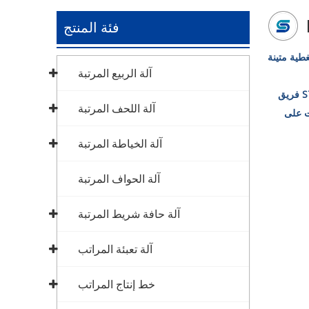
فئة المنتج
تغطية متينة
آلة الربيع المرتبة
يمكن لـ Stenburg Matress Machinery Co Ltd ، أن تساعد العملاء على تحديث تكنولوجيا الإنتاج وزيادة القدرة الإنتاجية للآلات. لدى STENBURG فريق
آلة اللحف المرتبة
نتجات على
آلة الخياطة المرتبة
آلة الحواف المرتبة
آلة حافة شريط المرتبة
آلة تعبئة المراتب
خط إنتاج المراتب