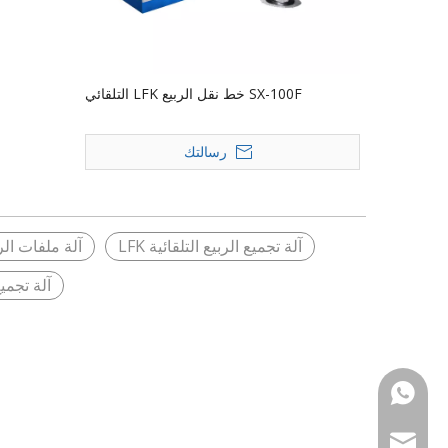
SX-100F خط نقل الربيع LFK التلقائي
رسالتك
آلة تجميع الربيع التلقائية LFK
آلة ملفات الرب
آلة تجميع ربيع 
+86 1338000106
marketing@xiden