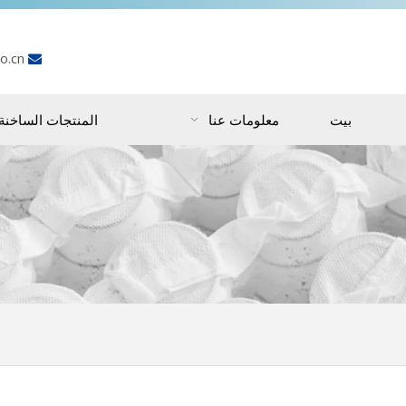
o.cn

بيت
معلومات عنا
المنتجات الساخنة