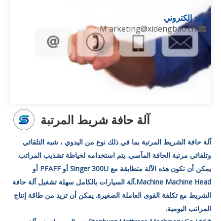
بريد إلكتروني
M
arketing@xidengbao.cn

آلة حافة شريط المرتبة
آلة حافة الشريط المرتبة بما في ذلك نوع من اليدوي ، شبه التلقائي
وتلقائي مرتبة الحافة المآسي. يتم استخدامه لخياطة تشذيب المراتب.
يمكن أن تكون هذه الآلة متطابقة مع Singer 300U أو PFAFF أو
Machine Machine Head.
آلة السيارات بالكامل سهلة تشغيل آلة حافة
الشريط مع تكلفة القوى العاملة الصغيرة. يمكن أن تزيد من طاقة إنتاج
المراتب اليومية.