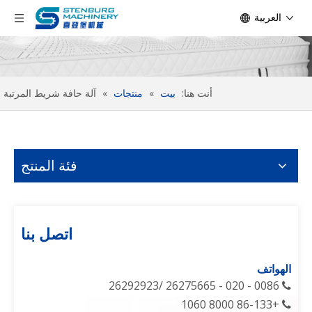
العربية
أنت هنا:
بيت
»
منتجات
»
آلة حافة شريط المرتبة
فئة المنتج
اتصل بنا
الهواتف
0086 - 020 - 26275665 /26292923

+86-133 8000 1060
