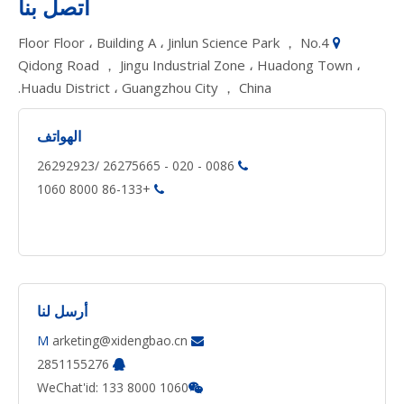
اتصل بنا
Floor Floor ، Building A ، Jinlun Science Park ， No.4

Qidong Road ， Jingu Industrial Zone ، Huadong Town ،
Huadu District ، Guangzhou City ， China.
الهواتف
0086 - 020 - 26275665 /26292923

+86-133 8000 1060

أرسل لنا
M
arketing@xidengbao.cn

2851155276

WeChat'id: 133 8000 1060
