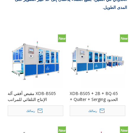
المدى الطويل.
XDB-BS05 + 2B + BQ-65
XDB-BS05 مقبض أفقي آلة
الحدود Quilter + Serging +
الإنتاج التلقائي للمراتب
خط إنتاج المقبض الأفقي
للمراتب
رسالتك
رسالتك