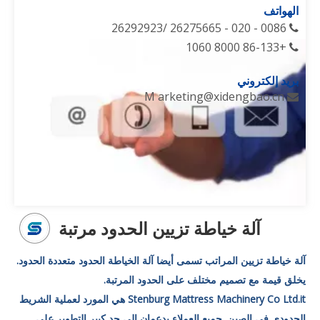
الهواتف
0086 - 020 - 26275665 /26292923

+86-133 8000 1060

بريد إلكتروني
M
arketing@xidengbao.cn

آلة خياطة تزيين الحدود مرتبة
آلة خياطة تزيين المراتب تسمى أيضا آلة الخياطة الحدود متعددة الحدود.
يخلق قيمة مع تصميم مختلف على الحدود المرتبة.
Stenburg Mattress Machinery Co Ltd.it هي المورد لعملية الشريط
الحدودي في الصين. جميع العملاء يدعمان إلى حد كبير التطوير على