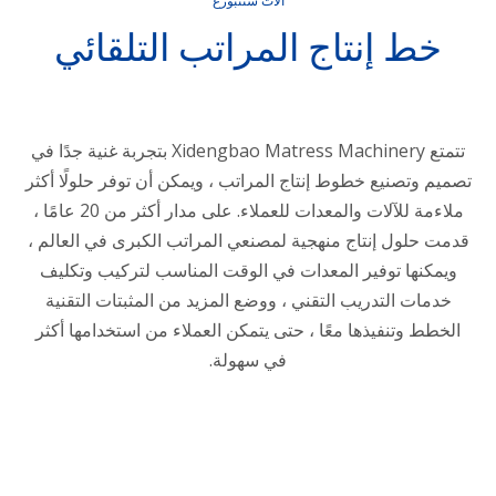
آلات ستنبورغ
خط إنتاج المراتب التلقائي
تتمتع Xidengbao Matress Machinery بتجربة غنية جدًا في
تصميم وتصنيع خطوط إنتاج المراتب ، ويمكن أن توفر حلولًا أكثر
ملاءمة للآلات والمعدات للعملاء. على مدار أكثر من 20 عامًا ،
قدمت حلول إنتاج منهجية لمصنعي المراتب الكبرى في العالم ،
ويمكنها توفير المعدات في الوقت المناسب لتركيب وتكليف
خدمات التدريب التقني ، ووضع المزيد من المثبتات التقنية
الخطط وتنفيذها معًا ، حتى يتمكن العملاء من استخدامها أكثر
في سهولة.