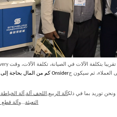
Onsider كم من المال بحاجة إلى الاستثمار.
 ونحن توريد بما في ذلك
آلة الربيع
,
اللحف آلة
,
آلة الخياطة
التعبئة
...و
آلة قطع ا