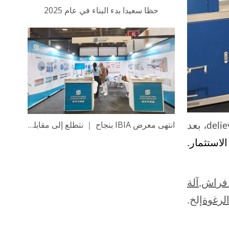
حظا سعيدا بدء البناء في عام 2025
انتهى معرض IBIA بنجاح ｜ نتطلع إلى مقابلتك في المرة القادمة
Materroms Manufacture & Supplier، سوف يهتم تقريبا بتكلفة الآلات في الصيانة، تكلفة الآلات، وقت delievery، بعد
 فراش
,
آلة
لرغوة
إلخ.