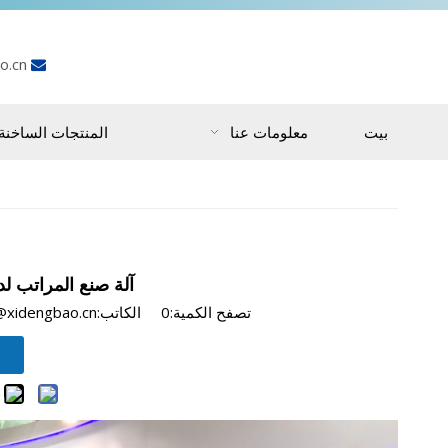
o.cn

بيت
معلومات عنا
المنتجات الساخنة
آلة صنع المراتب لدي
تصفح الكمية:
0
الكاتب:sales5@xidengbao.cn نشر الوقت: 2019-09-23 المنشأ: