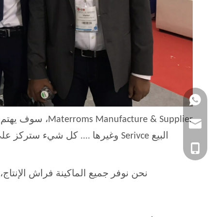
+86 1338000106
marketing@xiden
البيع Serivce وغيرها .... كل شيء ستركز على العملاء، ثم سيكون ج
+86 1338000106
نحن نوفر جميع الماكينة فراش الإنتاج،