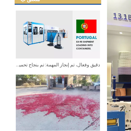
دقيق وفعال، تم إنجاز المهمة: تم بنجاح تحميل وشحن خط نقل نوابض بونيل الأوتوماتيكي بالكامل لعملائنا البرتغاليين