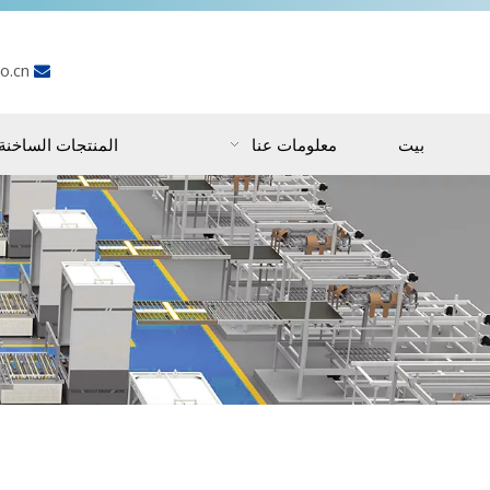
o.cn

بيت
معلومات عنا
المنتجات الساخنة