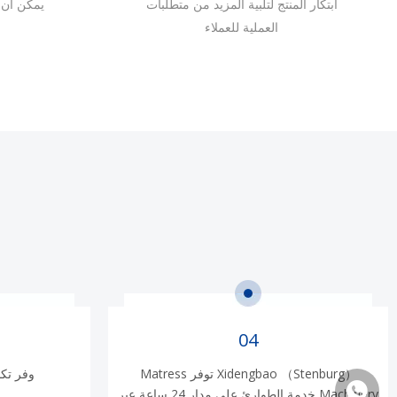
ابتكار المنتج لتلبية المزيد من متطلبات
يمكن أن 
العملية للعملاء
04
Xidengbao （Stenburg） توفر Matress
وفر تكا
+86 1338000106
Machinery خدمة الطوارئ على مدار 24 ساعة عبر