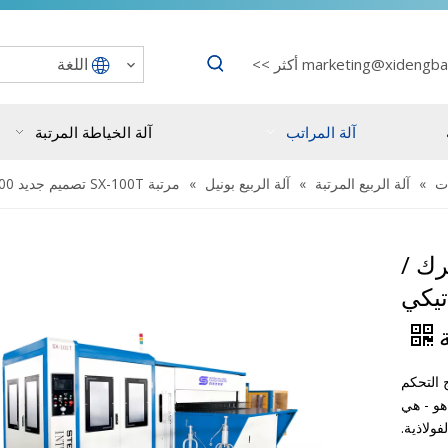
اللغة
marketing@xidengba
أكثر >>
آلة المراتب
آلة الخياطة المرتبة
ت
»
آلة الربيع المرتبة
»
آلة الربيع بونيل
»
مرتبة SX-100T تصميم جديد 100 زنبرك / دقيقة خط آلة نقل زنبرك بونيل الأوتوماتيكي عالي السرعة
صميم جديد 100 زنبرك /
تيكي
ة
كثر تقدمًا في Stenburg وبرنامج التحكم
هو - هي
ولاذية.