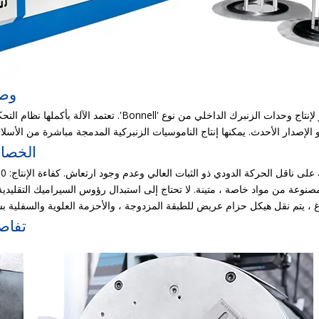
وصف
إن خط إنتاج الزنبرك الأوتوماتيكي Bonnell SX-100T هو أحدث طراز لإنتاج وحدات الزنبرك الداخلي من نوع 'onnell
الخصائ
تفاص