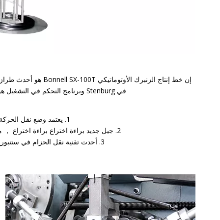
في Stenburg وبرنامج التحكم في التشغيل هو الإصدار الأحدث. يمكنها إنتاج الناموسيات الزنبركية المدمجة مباشرة من الأسلاك الفولاذية.
1. يعتمد وضع نقل الحركة على ناقل الحركة الدودي ذو الثبات العالي وعدم وجود ارتعاش. كفاءة الإنتاج: 100 ربيع/دقيقة؛
2. جيل جديد براءة اختراع براءة اختراع ， مصنوعة من مواد خاصة ، متينة. لا تحتاج إلى استبدال رؤوس السيراميك التقليدية بشكل متكرر
3. أحدث تقنية نقل الحزام في ستنبورغ ، يتم نقل هيكل حزام عريض للطبقة المزدوجة ، والأحزمة العلوية والسفلية بشكل متزامن