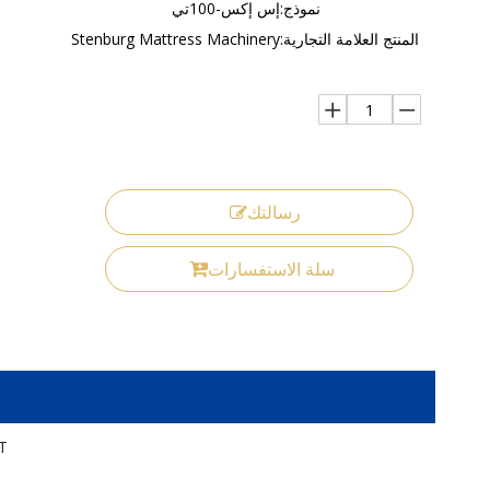
نموذج:
إس إكس-100تي
المنتج العلامة التجارية:
Stenburg Mattress Machinery
رسالتك
سلة الاستفسارات
SX-100T تصميم جديد 100 زنبرك / دقيقة خط آلة نقل زنبرك بونيل الأوتوماتيكي عالي السرعة