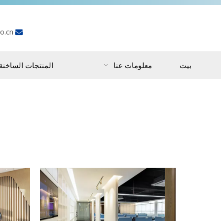
o.cn

بيت
معلومات عنا
المنتجات الساخنة