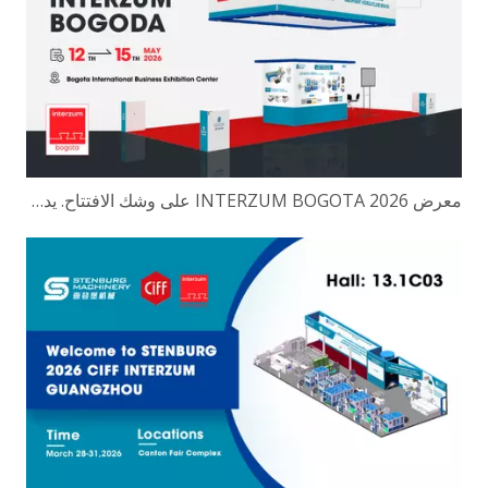
معرض 2026 INTERZUM BOGOTA على وشك الافتتاح. يدعوك Stenburg بكل صدق لحضور حدث الصناعة في أمريكا الجنوبية.