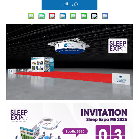
رسالتك