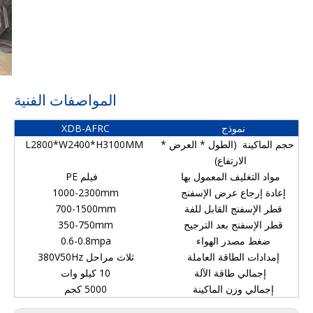
المواصفات الفنية
نموذج
XDB-AFRC
حجم الماكينة (الطول * العرض *
L2800*W2400*H3100MM
الارتفاع)
مواد التغليف المعمول بها
فيلم PE
إعادة إرجاع عرض الإسفنج
1000-2300mm
قطر الإسفنج القابل للفة
700-1500mm
قطر الإسفنج بعد الترجيح
350-750mm
ضغط مصدر الهواء
0.6-0.8mpa
إمدادات الطاقة العاملة
ثلاث مراحل 380V50Hz
إجمالي طاقة الآلة
10 كيلو وات
إجمالي وزن الماكينة
5000 كجم