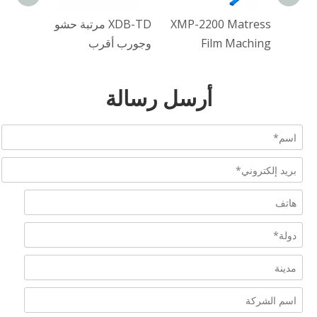
لة التعبئة
XMP-2200 Matress
XDB-TD مرتبة حشو
قائي
Film Maching
وجورب أقرب
ديل)
أرسل رسالة