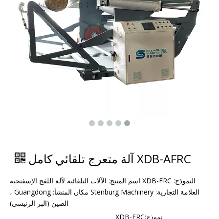
XDB-AFRC آلة متعرج تلقائي كامل
النموذج: XDB-FRC اسم المنتج: الآلات التلقائية لآلة اللفج الإسفنجية
العلامة التجارية: Stenburg Machinery مكان المنشأ: Guangdong ،
الصين (البر الرئيسي)
نموذج:
XDB-FRC