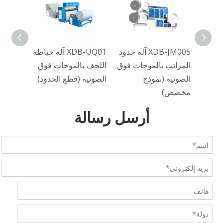
XDB-4A1H+2B مرتبة
XDB-JM005 آلة حدود
XDB-UQ01 آلة خياطة
ات
المراتب بالموجات فوق
اللحف بالموجات فوق
عة
الصوتية (نموذج
الصوتية (قطع الحدود)
مخصص)
أرسل رسالة