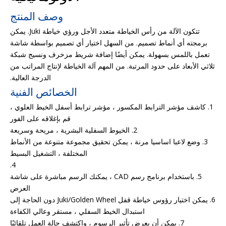
وصف المنتج
تتكون الآلة من رأس الخياطة متعدد الأجل ورؤي خياطة Juki. يمكن
برمجته أي أنماط تصميم. من السهل اختيار أي تصميم بواسطة شاشة
تعمل باللمس بسهولة. يمكن أيضًا إضافة شريط مزخرف ونسيج شبكة
ثلاثي الأبعاد على حدود المرتبة. من المهم آلة الخياطة لإنتاج المراتب من
الدرجة العالية.
الخصائص الفنية
1. كاشف مؤشر الترابط المكسور ، مؤشر ترابط أسفل الخيط العلوي ،
قم بإغلاقه على الفور
2. الخيوط السفلية البشرية ، مريحة وسريعة
3. وضع لاعبا اساسيا مرنة ، يمكن تحقيق مجموعة متنوعة من الأنماط
المختلفة ، التشغيل البسيط
4.
5. باستخدام برنامج رسم CAD ، يمكنك الرسم مباشرة على شاشة
العرض
6. يمكن اختيار رؤوس خياطة قفل Juki/Golden Wheel دون الحاجة إلى
استبدال الخيط السفلي ، مستقر وعالي الكفاءة
7. يمكن أن يعرض تأثير الرسوم ، واكتشف حالة العمل تلقائيًا