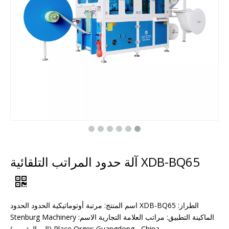
XDB-BQ65 آلة حدود المراتب التلقائية
الطراز: XDB-BQ65 اسم المنتج: مرتبة أوتوماتيكية الحدود الحدود
الماكينة التطبيق: مراتب العلامة التجارية الاسم: Stenburg Machinery
Place Orger: Guangdong ، China (البر الرئيسي)