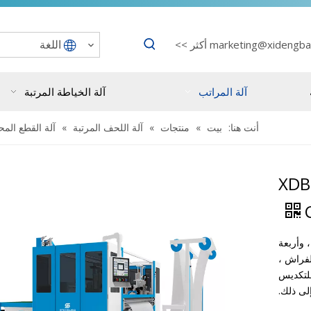
اللغة
marketing@xidengba
أكثر >>
آلة المراتب
آلة الخياطة المرتبة
أنت هنا:
بيت
»
منتجات
»
آلة اللحف المرتبة
»
آلة القطع الم
XDB
 وأربعة
لفراش ،
للتكديس
إلى ذلك.