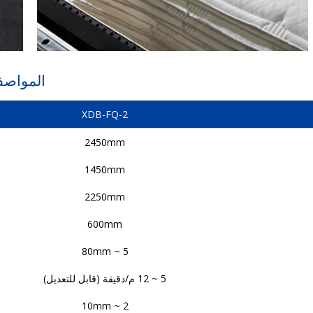
المواصفا
XDB-FQ-2
2450mm
1450mm
2250mm
600mm
5 ~ 80mm
5 ~ 12 م/دقيقة (قابل للتعديل)
2 ~ 10mm