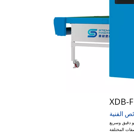
XDB-F
ص الفنية