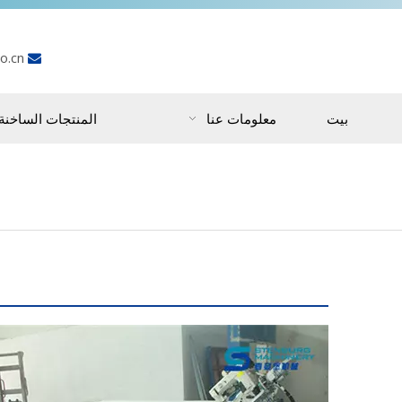
o.cn

بيت
معلومات عنا
المنتجات الساخنة