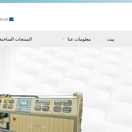
o.cn

بيت
معلومات عنا
المنتجات الساخنة