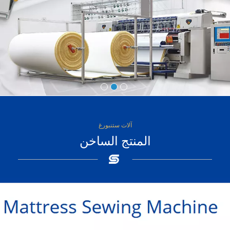
آلات ستنبورغ
المنتج الساخن