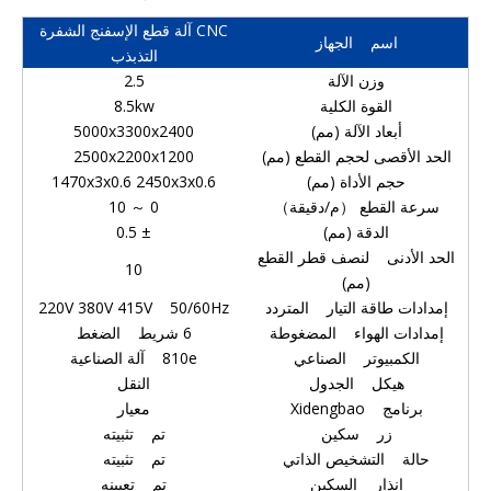
CNC آلة قطع الإسفنج الشفرة
اسم الجهاز
التذبذب
وزن الآلة
2.5
القوة الكلية
8.5kw
أبعاد الآلة (مم)
5000x3300x2400
الحد الأقصى لحجم القطع (مم)
2500x2200x1200
حجم الأداة (مم)
1470x3x0.6 2450x3x0.6
سرعة القطع （م/دقيقة）
0 ～ 10
الدقة (مم)
± 0.5
الحد الأدنى لنصف قطر القطع
10
(مم)
إمدادات طاقة التيار المتردد
220V 380V 415V 50/60Hz
إمدادات الهواء المضغوطة
6 شريط الضغط
الكمبيوتر الصناعي
810e آلة الصناعية
هيكل الجدول
النقل
برنامج Xidengbao
معيار
زر سكين
تم تثبيته
حالة التشخيص الذاتي
تم تثبيته
إنذار السكين
تم تعيينه