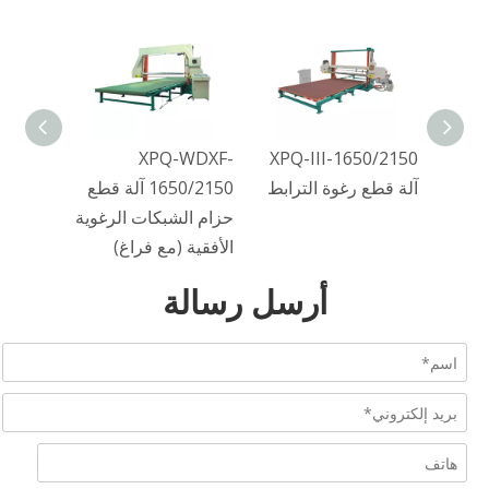
XPQ-WDXF-
XPQ-III-1650/2150
1
آلة قطع رغوة الترابط
1650/2150 آلة قطع
لة قطع
حزام الشبكات الرغوية
فراغ)
الأفقية (مع فراغ)
أرسل رسالة