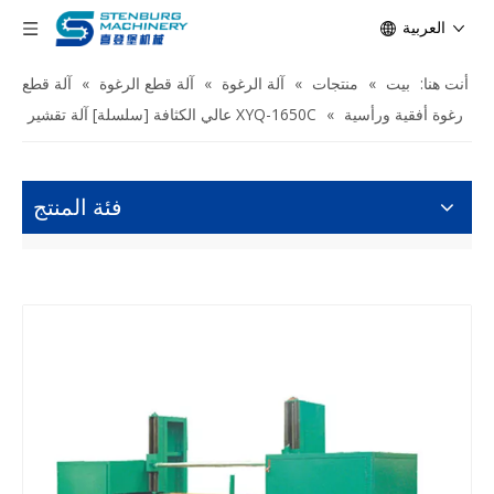
العربية
أنت هنا:
بيت
»
منتجات
»
آلة الرغوة
»
آلة قطع الرغوة
»
آلة قطع
رغوة أفقية ورأسية
»
XYQ-1650C عالي الكثافة [سلسلة] آلة تقشير
فئة المنتج