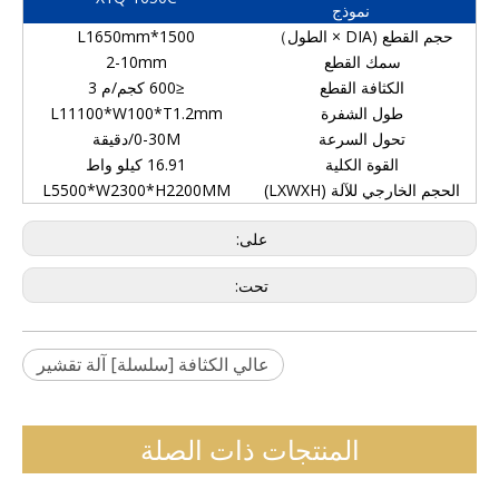
نموذج
حجم القطع (DIA × الطول）
1500*L1650mm
سمك القطع
2-10mm
الكثافة القطع
≤600 كجم/م 3
طول الشفرة
L11100*W100*T1.2mm
تحول السرعة
0-30M/دقيقة
القوة الكلية
16.91 كيلو واط
الحجم الخارجي للآلة (LXWXH)
L5500*W2300*H2200MM
على:
تحت:
عالي الكثافة [سلسلة] آلة تقشير
المنتجات ذات الصلة